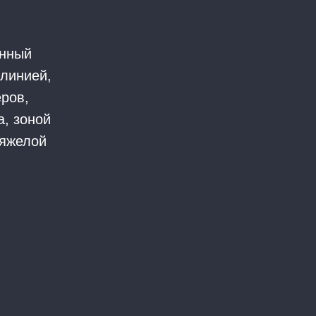
енный
-линией,
ров,
а, зоной
тяжелой
АЛ