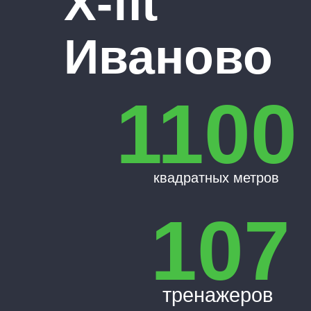
X-fit
Иваново
1100
Т
квадратных метров
107
тренажеров