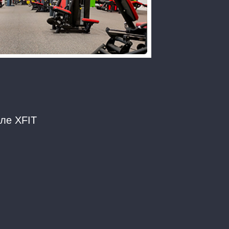
але XFIT